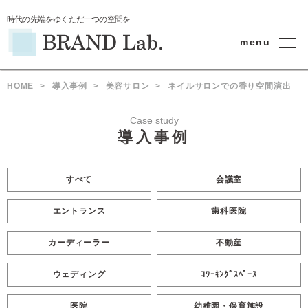
時代の先端をゆくただ一つの空間を
menu
HOME
>
導入事例
>
美容サロン
>
ネイルサロンでの香り空間演出
Case study
導入事例
すべて
会議室
エントランス
歯科医院
カーディーラー
不動産
ウェディング
ｺﾜｰｷﾝｸﾞｽﾍﾟｰｽ
医院
幼稚園・保育施設