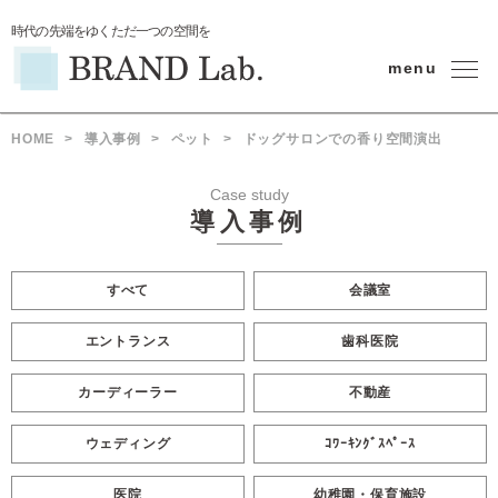
時代の先端をゆくただ一つの空間を
menu
HOME
>
導入事例
>
ペット
>
ドッグサロンでの香り空間演出
Case study
導入事例
すべて
会議室
エントランス
歯科医院
カーディーラー
不動産
ウェディング
ｺﾜｰｷﾝｸﾞｽﾍﾟｰｽ
医院
幼稚園・保育施設