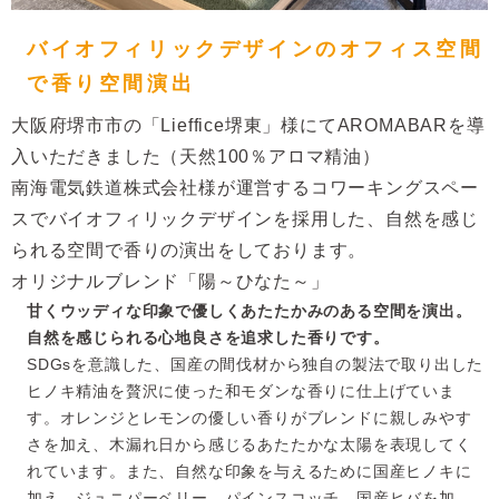
バイオフィリックデザインのオフィス空間
で
香り空間演出
大阪府堺市市の「Lieffice堺東」様にてAROMABARを導
入いただきました（天然100％アロマ精油）
南海電気鉄道株式会社様が運営するコワーキングスペー
スでバイオフィリックデザインを採用した、自然を感じ
られる空間で香りの演出をしております。
オリジナルブレンド「陽～ひなた～」
甘くウッディな印象で優しくあたたかみのある空間を演出。
自然を感じられる心地良さを追求した香りです。
SDGsを意識した、国産の間伐材から独自の製法で取り出した
ヒノキ精油を贅沢に使った和モダンな香りに仕上げていま
す。オレンジとレモンの優しい香りがブレンドに親しみやす
さを加え、木漏れ日から感じるあたたかな太陽を表現してく
れています。また、自然な印象を与えるために国産ヒノキに
加え、ジュニパーベリー、パインスコッチ、国産ヒバを加