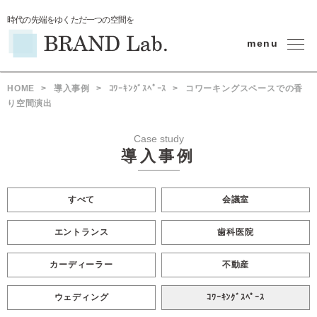
時代の先端をゆくただ一つの空間を
menu
HOME
>
導入事例
>
ｺﾜｰｷﾝｸﾞｽﾍﾟｰｽ
>
コワーキングスペースでの香
り空間演出
Case study
導入事例
すべて
会議室
エントランス
歯科医院
カーディーラー
不動産
ウェディング
ｺﾜｰｷﾝｸﾞｽﾍﾟｰｽ