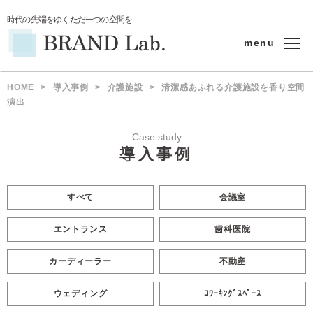
時代の先端をゆくただ一つの空間を
menu
HOME
>
導入事例
>
介護施設
>
清潔感あふれる介護施設を香り空間
演出
Case study
導入事例
すべて
会議室
エントランス
歯科医院
カーディーラー
不動産
ウェディング
ｺﾜｰｷﾝｸﾞｽﾍﾟｰｽ